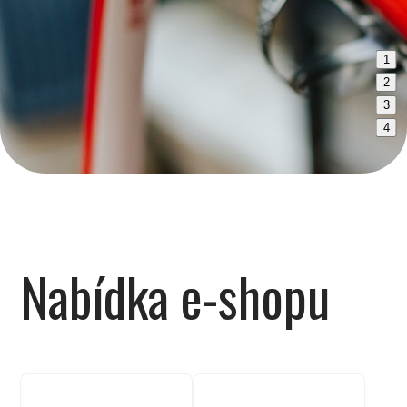
1
2
3
4
Nabídka e-shopu