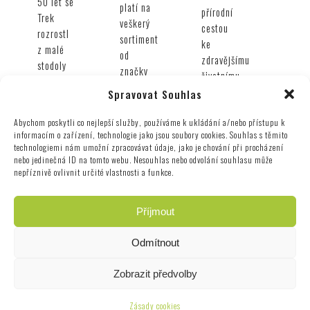
50 let se
platí na
přírodní
Trek
veškerý
cestou
rozrostl
sortiment
ke
z malé
od
zdravějšímu
stodoly
značky
životnímu
ve
SWIX.
stylu Do
Spravovat Souhlas
Wisconsinu
naší
na
Abychom poskytli co nejlepší služby, používáme k ukládání a/nebo přístupu k
nabídky
globální
informacím o zařízení, technologie jako jsou soubory cookies. Souhlas s těmito
nově
značku
technologiemi nám umožní zpracovávat údaje, jako je chování při procházení
zařazujeme
nebo jedinečná ID na tomto webu. Nesouhlas nebo odvolání souhlasu může
odhodlanou
produkty
nepříznivě ovlivnit určité vlastnosti a funkce.
změnit
značky
svět
Altevita,
prostřednictvím
Příjmout
která
kol. Byla
dlouhodobě
to
Odmítnout
patří
nelehká
mezi
cesta –
Zobrazit předvolby
ověřené
a každý
výrobce
jezdec,
Zásady cookies