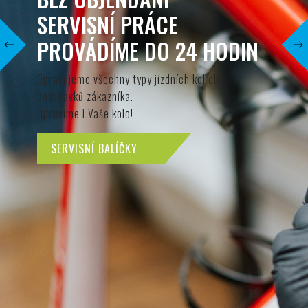
SWIX
30 % SLEVA!
Previous
Next
Na veškerý sortiment od značky SWIX
NOVINKY