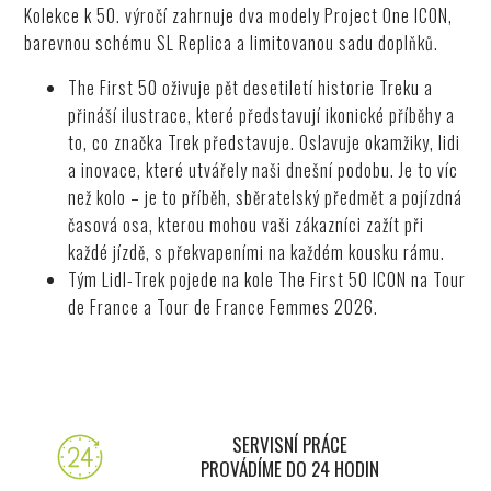
Kolekce k 50. výročí zahrnuje dva modely Project One ICON,
barevnou schému SL Replica a limitovanou sadu doplňků.
The First 50 oživuje pět desetiletí historie Treku a
přináší ilustrace, které představují ikonické příběhy a
to, co značka Trek představuje. Oslavuje okamžiky, lidi
a inovace, které utvářely naši dnešní podobu. Je to víc
než kolo – je to příběh, sběratelský předmět a pojízdná
časová osa, kterou mohou vaši zákazníci zažít při
každé jízdě, s překvapeními na každém kousku rámu.
Tým Lidl-Trek pojede na kole The First 50 ICON na Tour
de France a Tour de France Femmes 2026.
SERVISNÍ PRÁCE
PROVÁDÍME DO 24 HODIN