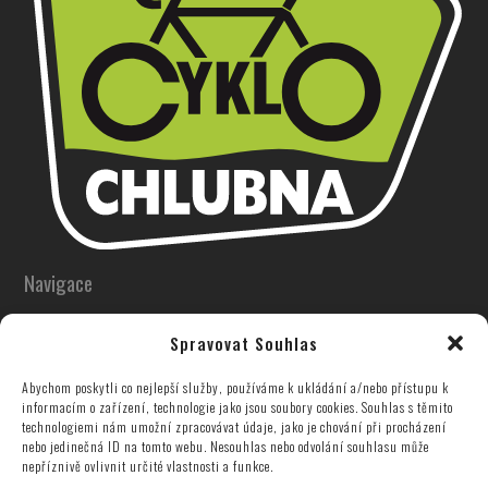
Navigace
Úvodní stránka
Spravovat Souhlas
Katalog produktů
Abychom poskytli co nejlepší služby, používáme k ukládání a/nebo přístupu k
Novinky
informacím o zařízení, technologie jako jsou soubory cookies. Souhlas s těmito
SK Cyklo Chlubna
technologiemi nám umožní zpracovávat údaje, jako je chování při procházení
nebo jedinečná ID na tomto webu. Nesouhlas nebo odvolání souhlasu může
Často kladené dotazy
nepříznivě ovlivnit určité vlastnosti a funkce.
Kontakt