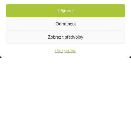
Reklamace a vrácení zboží
Příjmout
Všeobecné obchodní podmínky
Odmítnout
Otevírací doba
Zobrazit předvolby
Pondělí - Pátek
9:00 - 12:00
Zásady cookies
13:00 - 17:00
Sobota
9:00 - 11:30
Cyklo Chlubna - Radek Chlubna
Šípková 12, 591 01 Žďár nad Sázavou
Obchod:
+420 777 068 685
Servis:
+420 774 633 386 (v pracovní době)
chlubna@cyklochlubna.cz