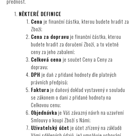
přednost.
NĚKTERÉ DEFINICE
Cena
je finanční částka, kterou budete hradit za
Zboží;
Cena za dopravu
je finanční částka, kterou
budete hradit za doručení Zboží, a to včetně
ceny za jeho zabalení;
Celková cena
je součet Ceny a Ceny za
dopravu;
DPH
je daň z přidané hodnoty dle platných
právních předpisů;
Faktura
je daňový doklad vystavený v souladu
se zákonem o dani z přidané hodnoty na
Celkovou cenu;
Objednávka
je Váš závazný návrh na uzavření
Smlouvy o koupi Zboží s Námi;
Uživatelský účet
je účet zřízený na základě
Vámi sdělených údajů, jež umožňuje uchování