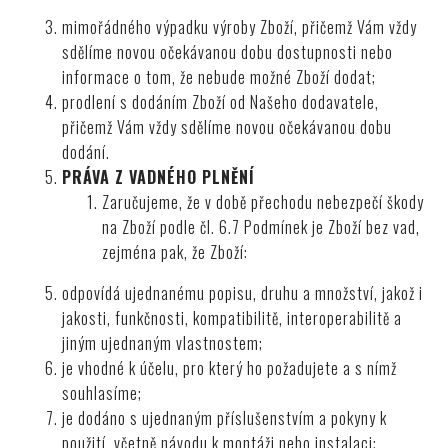
mimořádného výpadku výroby Zboží, přičemž Vám vždy
sdělíme novou očekávanou dobu dostupnosti nebo
informace o tom, že nebude možné Zboží dodat;
prodlení s dodáním Zboží od Našeho dodavatele,
přičemž Vám vždy sdělíme novou očekávanou dobu
dodání.
PRÁVA Z VADNÉHO PLNĚNÍ
Zaručujeme, že v době přechodu nebezpečí škody
na Zboží podle čl.
6.7
Podmínek je Zboží bez vad,
zejména pak, že Zboží:
odpovídá ujednanému popisu, druhu a množství, jakož i
jakosti, funkčnosti, kompatibilitě, interoperabilitě a
jiným ujednaným vlastnostem;
je vhodné k účelu, pro který ho požadujete a s nímž
souhlasíme;
je dodáno s ujednaným příslušenstvím a pokyny k
použití, včetně návodu k montáži nebo instalaci;