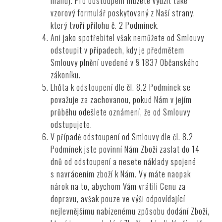
mailu). Pro odstoupení můžete využít také
vzorový formulář poskytovaný z Naší strany,
který tvoří přílohu č. 2 Podmínek.
Ani jako spotřebitel však nemůžete od Smlouvy
odstoupit v případech, kdy je předmětem
Smlouvy plnění uvedené v § 1837 Občanského
zákoníku.
Lhůta k odstoupení dle čl.
8.2
Podmínek se
považuje za zachovanou, pokud Nám v jejím
průběhu odešlete oznámení, že od Smlouvy
odstupujete.
V případě odstoupení od Smlouvy dle čl.
8.2
Podmínek jste povinní Nám Zboží zaslat do 14
dnů od odstoupení a nesete náklady spojené
s navrácením zboží k Nám. Vy máte naopak
nárok na to, abychom Vám vrátili Cenu za
dopravu, avšak pouze ve výši odpovídající
nejlevnějšímu nabízenému způsobu dodání Zboží,