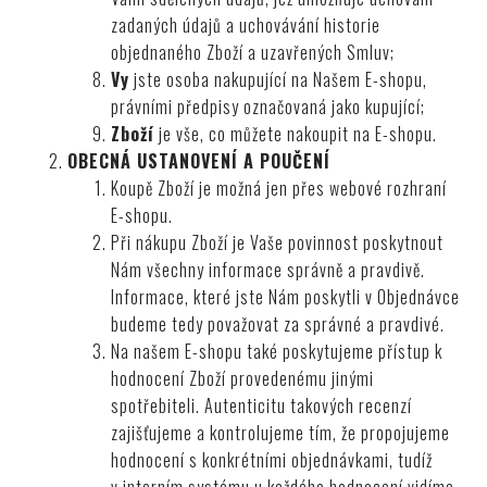
zadaných údajů a uchovávání historie
objednaného Zboží a uzavřených Smluv;
Vy
jste osoba nakupující na Našem E-shopu,
právními předpisy označovaná jako kupující;
Zboží
je vše, co můžete nakoupit na E-shopu.
OBECNÁ USTANOVENÍ A POUČENÍ
Koupě Zboží je možná jen přes webové rozhraní
E-shopu.
Při nákupu Zboží je Vaše povinnost poskytnout
Nám všechny informace správně a pravdivě.
Informace, které jste Nám poskytli v Objednávce
budeme tedy považovat za správné a pravdivé.
Na našem E-shopu také poskytujeme přístup k
hodnocení Zboží provedenému jinými
spotřebiteli. Autenticitu takových recenzí
zajišťujeme a kontrolujeme tím, že propojujeme
hodnocení s konkrétními objednávkami, tudíž
v interním systému u každého hodnocení vidíme