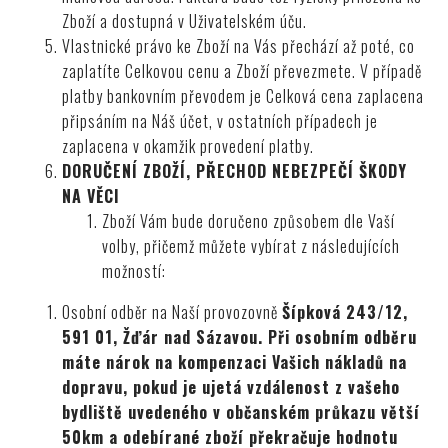
Zboží a dostupná v Uživatelském úču.
Vlastnické právo ke Zboží na Vás přechází až poté, co
zaplatíte Celkovou cenu a Zboží převezmete. V případě
platby bankovním převodem je Celková cena zaplacena
připsáním na Náš účet, v ostatních případech je
zaplacena v okamžik provedení platby.
DORUČENÍ ZBOŽÍ, PŘECHOD NEBEZPEČÍ ŠKODY
NA VĚCI
Zboží Vám bude doručeno způsobem dle Vaší
volby, přičemž můžete vybírat z následujících
možností:
Osobní odběr na Naší provozovně
Šípková 243/12,
591 01, Žďár nad Sázavou. Při osobním odběru
máte nárok na kompenzaci Vašich nákladů na
dopravu, pokud je ujetá vzdálenost z vašeho
bydliště uvedeného v občanském průkazu větší
50km a odebírané zboží překračuje hodnotu