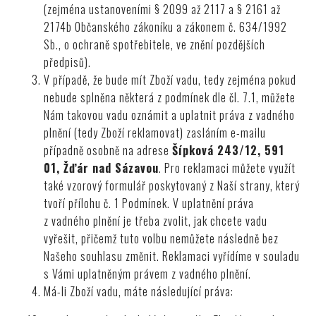
(zejména ustanoveními § 2099 až 2117 a § 2161 až
2174b Občanského zákoníku a zákonem č. 634/1992
Sb., o ochraně spotřebitele, ve znění pozdějších
předpisů).
V případě, že bude mít Zboží vadu, tedy zejména pokud
nebude splněna některá z podmínek dle čl.
7.1
, můžete
Nám takovou vadu oznámit a uplatnit práva z vadného
plnění (tedy Zboží reklamovat) zasláním e-mailu
případně osobně na adrese
Šípková 243/12, 591
01, Žďár nad Sázavou
. Pro reklamaci můžete využít
také vzorový formulář poskytovaný z Naší strany, který
tvoří přílohu č. 1 Podmínek. V uplatnění práva
z vadného plnění je třeba zvolit, jak chcete vadu
vyřešit, přičemž tuto volbu nemůžete následně bez
Našeho souhlasu změnit. Reklamaci vyřídíme v souladu
s Vámi uplatněným právem z vadného plnění.
Má-li Zboží vadu, máte následující práva: