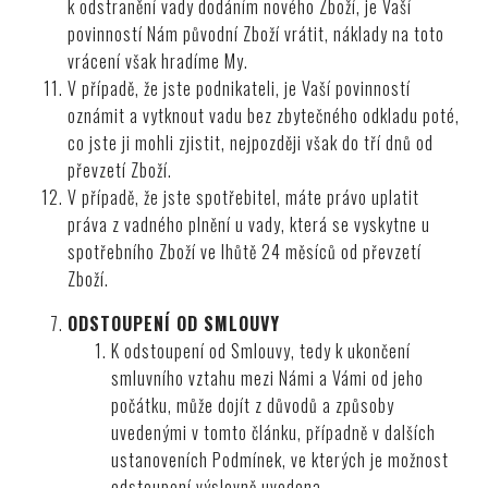
k odstranění vady dodáním nového Zboží, je Vaší
povinností Nám původní Zboží vrátit, náklady na toto
vrácení však hradíme My.
V případě, že jste podnikateli, je Vaší povinností
oznámit a vytknout vadu bez zbytečného odkladu poté,
co jste ji mohli zjistit, nejpozději však do tří dnů od
převzetí Zboží.
V případě, že jste spotřebitel, máte právo uplatit
práva z vadného plnění u vady, která se vyskytne u
spotřebního Zboží ve lhůtě 24 měsíců od převzetí
Zboží.
ODSTOUPENÍ OD SMLOUVY
K odstoupení od Smlouvy, tedy k ukončení
smluvního vztahu mezi Námi a Vámi od jeho
počátku, může dojít z důvodů a způsoby
uvedenými v tomto článku, případně v dalších
ustanoveních Podmínek, ve kterých je možnost
odstoupení výslovně uvedena.