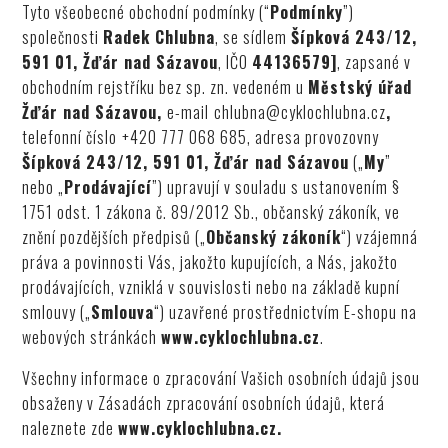
Tyto všeobecné obchodní podmínky (“
Podmínky
”)
společnosti
Radek Chlubna
, se sídlem
Šípková 243/12,
591 01, Žďár nad Sázavou
, IČO
44136579]
, zapsané v
obchodním rejstříku bez sp. zn. vedeném u
Městský úřad
Žďár nad Sázavou
,
e-mail
chlubna@cyklochlubna.cz
,
telefonní číslo
+420 777 068 685
, adresa provozovny
Šípková 243/12, 591 01, Žďár nad Sázavou
(„
My
”
nebo „
Prodávající
”) upravují v souladu s ustanovením §
1751 odst. 1 zákona č. 89/2012 Sb., občanský zákoník, ve
znění pozdějších předpisů („
Občanský zákoník
“) vzájemná
práva a povinnosti Vás, jakožto kupujících, a Nás, jakožto
prodávajících, vzniklá v souvislosti nebo na základě kupní
smlouvy („
Smlouva
“) uzavřené prostřednictvím E-shopu na
webových stránkách
www.cyklochlubna.cz
.
Všechny informace o zpracování Vašich osobních údajů jsou
obsaženy v Zásadách zpracování osobních údajů, která
naleznete zde
www.cyklochlubna.cz
.