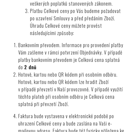
veškerých poplatků stanovených zákonem.
Platbu Celkové ceny po Vás budeme požadovat
po uzavření Smlouvy a před předáním Zboží.
Úhradu Celkové ceny můžete provést
následujícími způsoby:
Bankovním převodem. Informace pro provedení platby
Vám zašleme v rámci potvrzení Objednávky. V případě
platby bankovním převodem je Celková cena splatná
do
2 dnů
Hotově, kartou nebo QR kódem při osobním odběru.
Hotově, kartou nebo QR kódem lze hradit Zboží
v případě převzetí v Naší provozovně. V případě využití
těchto plateb při osobním odběru je Celková cena
splatná při převzetí Zboží.
Faktura bude vystavena v elektronické podobě po
uhrazení Celkové ceny a bude zaslána na Vaši e-
mailovou adresu. Faktura bude též fyzicky přiložena ke