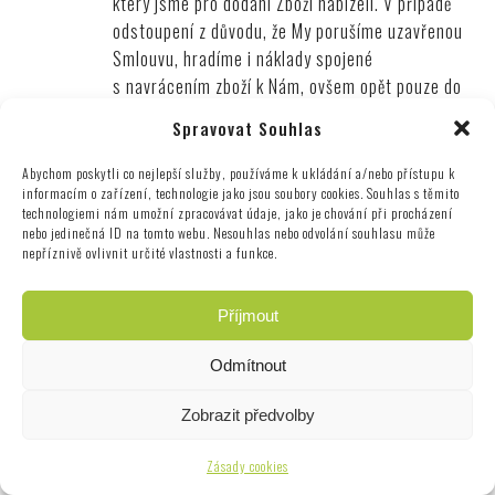
který jsme pro dodání Zboží nabízeli. V případě
odstoupení z důvodu, že My porušíme uzavřenou
Smlouvu, hradíme i náklady spojené
s navrácením zboží k Nám, ovšem opět pouze do
výše Ceny za dopravu ve výši odpovídající
Spravovat Souhlas
nejlevnějšímu nabízenému způsobu dodání Zboží,
který jsme při dodání Zboží nabízeli.
Abychom poskytli co nejlepší služby, používáme k ukládání a/nebo přístupu k
V případě odstoupení od Smlouvy Vám bude
informacím o zařízení, technologie jako jsou soubory cookies. Souhlas s těmito
technologiemi nám umožní zpracovávat údaje, jako je chování při procházení
Cena vrácena do 14 dnů ode dne účinnosti
nebo jedinečná ID na tomto webu. Nesouhlas nebo odvolání souhlasu může
odstoupení na účet, ze kterého byla připsána,
nepříznivě ovlivnit určité vlastnosti a funkce.
případně na účet zvolený odstoupení od
Smlouvy. Částka však nebude vrácena dříve, než
Příjmout
Zboží obdržíme, nebo Nám prokážete, že došlo
k jeho zaslání zpět Nám. Zboží Nám prosím
Odmítnout
vracejte čisté, pokud možno včetně originálního
obalu.
Zobrazit předvolby
V případě odstoupení od Smlouvy dle čl.
8.2
Zásady cookies
Podmínek Nám však odpovídáte za snížení