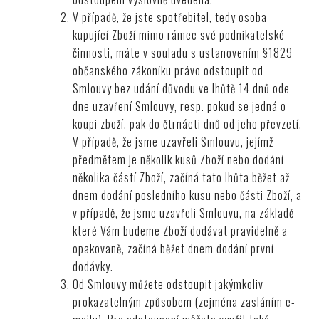
V případě, že jste spotřebitel, tedy osoba
kupující Zboží mimo rámec své podnikatelské
činnosti, máte v souladu s ustanovením §1829
občanského zákoníku právo odstoupit od
Smlouvy bez udání důvodu ve lhůtě 14 dnů ode
dne uzavření Smlouvy, resp. pokud se jedná o
koupi zboží, pak do čtrnácti dnů od jeho převzetí.
V případě, že jsme uzavřeli Smlouvu, jejímž
předmětem je několik kusů Zboží nebo dodání
několika částí Zboží, začíná tato lhůta běžet až
dnem dodání posledního kusu nebo části Zboží, a
v případě, že jsme uzavřeli Smlouvu, na základě
které Vám budeme Zboží dodávat pravidelně a
opakovaně, začíná běžet dnem dodání první
dodávky.
Od Smlouvy můžete odstoupit jakýmkoliv
prokazatelným způsobem (zejména zasláním e-